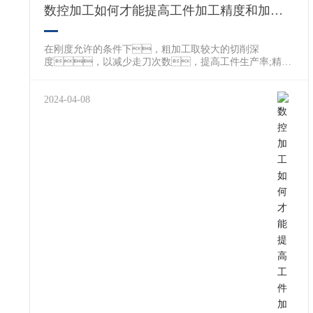
图、尺寸标注、技术请求是不是有过
数控加工如何才能提高工件加工精度和加工
错、遗漏的地方，特别对于结构工艺性较
效率?
差的零件，如果可能应以及设计人员进行沟通或者
提出修改意见，由设计人员抉择是不是进行必
在刚度允许的条件下，粗加工取较大的切削深
要的修改以及完美。 (1)零件图的完全性以及正确性
度，以减少走刀次数，提高工件生产率;精加
分析 零件的视图应相符国家标准的请求，位置准
工一般取较小的切削深度，以获得较高的表面质
确，表达清楚;几何元素(点、线、
量。影响工件最终的加工精度和加工效率，
面)之间的瓜葛(如相切、相交、平行)
除了数控机床自身的原因以外，还应从合理的加工
2024-04-08
应准确;尺寸标注应完全、清晰。 (2)零件技术
路线设置、刀具的选择和正确安装、切削量
请求分析 零件的技术请求主要包含尺寸精度、形
的合理选择、编程的技巧以及尺寸精度快速控制等几
状精度、位置精度、表面粗拙度及热
个方面进行综合考虑。 一、编程技巧
表处理请求等，这些技术请求应该是能够保证零件使
数控编程是数控加工最基础的工作，工件加工
用机能条件下的极限值。进行零件技术请求分
程序编制的优劣直接影响机床最终的加工精度和加工效
析，主要是分析这些技术请求的公道性和实现的可能
率。可以从巧妙的使用固有程序、减少数控
性，重点分析首要表面以及部位的加工精度以及技
系统的累积误差、灵活运用主程序和子程序等几个方
术请求，为制订公道的加工方案做好筹
面入手。 1、灵活运用主程序与子程序
备。同时通过分析以肯定技术请求是不是过于
在进行复杂模具加工中，一般采用一模多件的形
严格，由于太高的精度以及太小的表面粗拙度请求
式进行加工。如果模具上有几处相同的形状，
会使工艺进程变患上繁杂，加工难度加
应灵活运用主程序与子程序的关系，在主程序中反复
大，增添没必要要的本钱。 (3)尺寸标注法子
调用子程序，直到完成加工。不仅可以
分析 零件图的尺寸标注法子有局部份散标注法、集
确保加工尺寸的一致性还可以提高其加工效率。
中标注法以及坐标标注法等。对于在数控机床上加
2、减少数控系统的累积误差 一般使用增量方
工的零件，零件图上的尺寸在能够保证使用机能的
式进行工件的编程，是以前一点为基准进行加工
条件下，应尽可能采用集中标注或者以同一基准标
的，这样连续执行多段程序必然产生一定累积误
注(即标注坐标尺寸)的方式，这样既利便了数控程