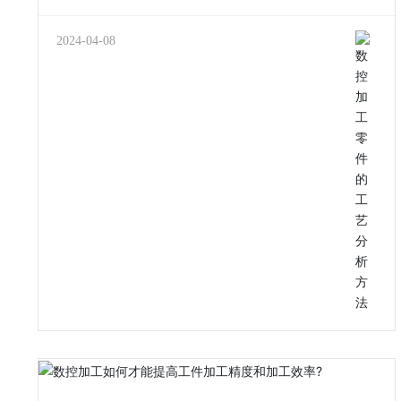
案。 一、数控加工工艺线路制订所需的原始资
料 1、零件设计图纸、技术资
料，和产品的装配图
2024-04-08
纸。 2、零件的出产批
量。 3、零件数控加工所需的相干技术标准如
企业标准以及工艺文件。 4、产品验收的质
量标准。 5、现有的出产前提以及资
料。工艺设备及专用装备的制造能力、加工装
备以及工艺设备的规格及机能、工人的技术水
平。 二、毛坯状况分析 大多数零件设计图纸
只定义了零件加工时的形状以及大小，而没有指
定原始毛坯材料的数据，包含毛料的类
型、规格、形状、热处理状况和硬度
等。编程时，对于毛料的深刻了解是一个首
要的开始，应用这些原始信息，有益于数控
程序计划。 1、产品的装配图以及零件
图分析 对于于装配图的分析以及钻研，主要是
熟识产品的机能、用处以及工作前提，
明确零件在产品中的互相装配位置及作用，了解
零件图上各项技术前提制订的根据，找出其主要技
术症结问题，为制订正确的加工方案奠定基
础。固然普通零件进行工艺分析时，
可以不进行装配图的分析钻研。 2、零件图
的工艺性分析 对于零件图的分析以及钻研主要是对于零件
进行工艺审查，如检查设计图纸的视