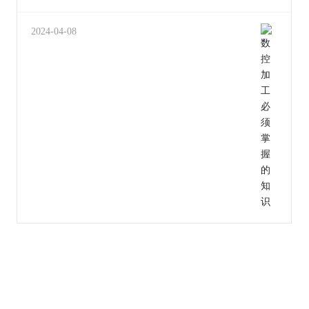
速，往往在低速时主轴输出扭距不足，如
果切削负荷过大，容易闷车，不过有的
机床上带有齿轮档位很好的解决了这一问题。 1.
2024-04-08
对切削温度的影响：切削速度，进给
率，背吃刀量； 对切削力的影响：
背吃刀量，进给率，切削速度； 对刀具耐
用度的影响：切削速度，进给
率，背吃刀量。 2.当背吃刀量增大一倍
时，切削力增大一倍； 当进